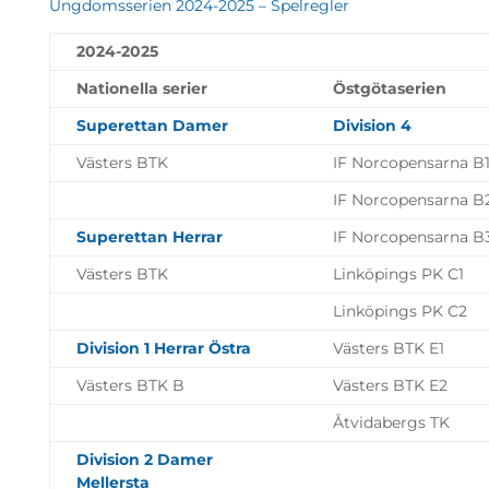
Ungdomsserien 2024-2025 – Spelregler
2024-2025
Nationella serier
Östgötaserien
Superettan Damer
Division 4
Västers BTK
IF Norcopensarna B
IF Norcopensarna B
Superettan Herrar
IF Norcopensarna B
Västers BTK
Linköpings PK C1
Linköpings PK C2
Division 1 Herrar Östra
Västers BTK E1
Västers BTK B
Västers BTK E2
Åtvidabergs TK
Division 2 Damer
Mellersta