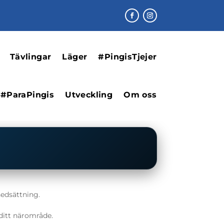
Tävlingar
Läger
#PingisTjejer
#ParaPingis
Utveckling
Om oss
nedsättning.
 ditt närområde.