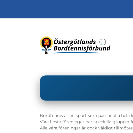
Bordtennis är en sport som passar alla hela 
Våra flesta föreningar har speciella grupper 
Alla våra föreningar är dock väldigt tillmöt