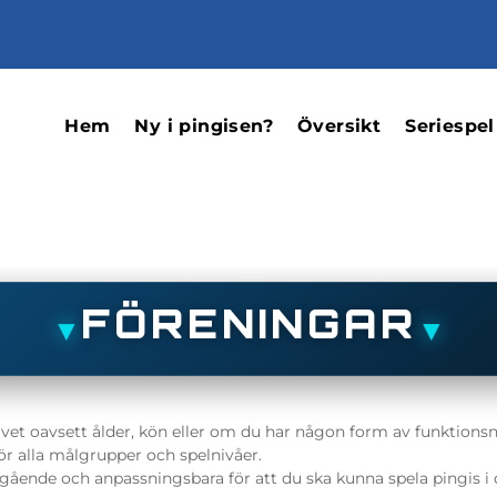
Hem
Ny i pingisen?
Översikt
Seriespel
FÖRENINGAR
▼
▼
livet oavsett ålder, kön eller om du har någon form av funktions
för alla målgrupper och spelnivåer.
esgående och anpassningsbara för att du ska kunna spela pingis i