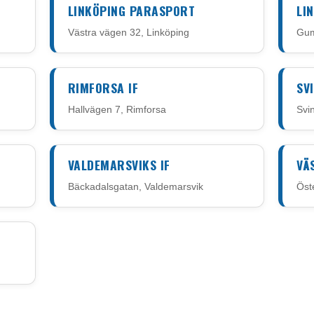
LINKÖPING PARASPORT
LI
Västra vägen 32, Linköping
Gum
RIMFORSA IF
SV
Hallvägen 7, Rimforsa
Svi
VALDEMARSVIKS IF
VÄ
Bäckadalsgatan, Valdemarsvik
Öst